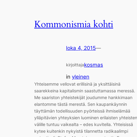
Kommonismia kohti
loka 4, 2015
—
kosmas
kirjoittaja
in
yleinen
Yhteisemme vellovat erillisinä ja yksittäisinä
saarekkeina kapitalismin saastuttamassa meressä.
Me saariston yhteistekijät joudumme hankkimaan
elantomme tästä merestä. Sen kaupankäynnin
täyttämän todellisuuden pyörteissä ihmiselämää
ylläpitävien yhteyksien luominen erilaisten yhteiste
välille tuntuu vaikealta – edes kuvitella. Yhteisissä
kytee kuitenkin nykyistä tilannetta radikaalimpi