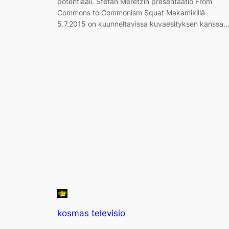
potentiaali. Stefan Meretzin presentaatio From
Commons to Commonism Squat Makamikillä
5.7.2015 on kuunneltavissa kuvaesityksen kanssa
kosmas televisio