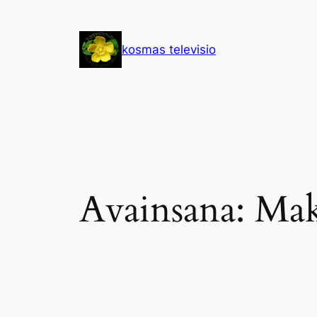
Siirry
sisältöön
kosmas televisio
Avainsana:
Ma