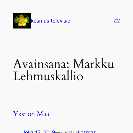
Siirry
sisältöön
kosmas televisio
CV
Avainsana:
Markku
Lehmuskallio
Yksi on Maa
loka 15, 2019
—
kosmas
kirjoittaja