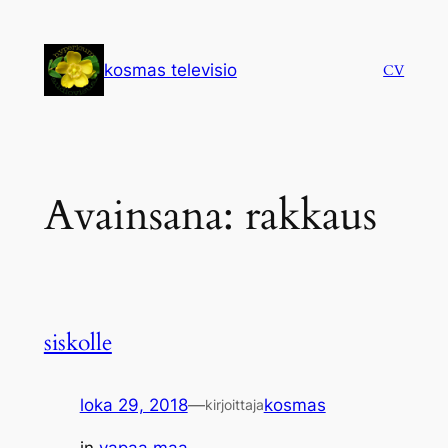
Siirry
sisältöön
kosmas televisio
CV
Avainsana:
rakkaus
siskolle
loka 29, 2018
—
kosmas
kirjoittaja
in
vapaa maa