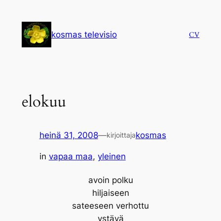
Siirry
sisältöön
kosmas televisio
CV
elokuu
heinä 31, 2008
—
kosmas
kirjoittaja
in
vapaa maa
, 
yleinen
avoin polku
hiljaiseen
sateeseen verhottu
ystävä