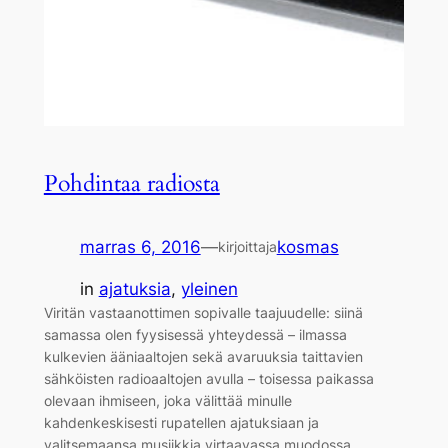
Pohdintaa radiosta
marras 6, 2016
—
kosmas
kirjoittaja
in
ajatuksia
, 
yleinen
Viritän vastaanottimen sopivalle taajuudelle: siinä
samassa olen fyysisessä yhteydessä – ilmassa
kulkevien ääniaaltojen sekä avaruuksia taittavien
sähköisten radioaaltojen avulla – toisessa paikassa
olevaan ihmiseen, joka välittää minulle
kahdenkeskisesti rupatellen ajatuksiaan ja
valitsemaansa musiikkia virtaavassa muodossa.