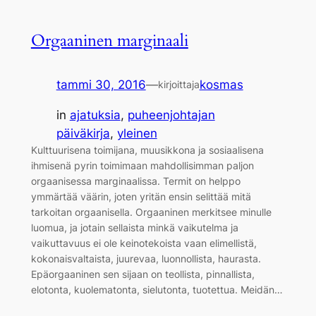
Orgaaninen marginaali
tammi 30, 2016
—
kosmas
kirjoittaja
in
ajatuksia
, 
puheenjohtajan
päiväkirja
, 
yleinen
Kulttuurisena toimijana, muusikkona ja sosiaalisena
ihmisenä pyrin toimimaan mahdollisimman paljon
orgaanisessa marginaalissa. Termit on helppo
ymmärtää väärin, joten yritän ensin selittää mitä
tarkoitan orgaanisella. Orgaaninen merkitsee minulle
luomua, ja jotain sellaista minkä vaikutelma ja
vaikuttavuus ei ole keinotekoista vaan elimellistä,
kokonaisvaltaista, juurevaa, luonnollista, haurasta.
Epäorgaaninen sen sijaan on teollista, pinnallista,
elotonta, kuolematonta, sielutonta, tuotettua. Meidän…