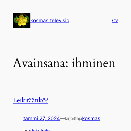
Siirry
sisältöön
kosmas televisio
CV
Avainsana:
ihminen
Leikitäänkö?
tammi 27, 2024
—
kosmas
kirjoittaja
in
ajatuksia