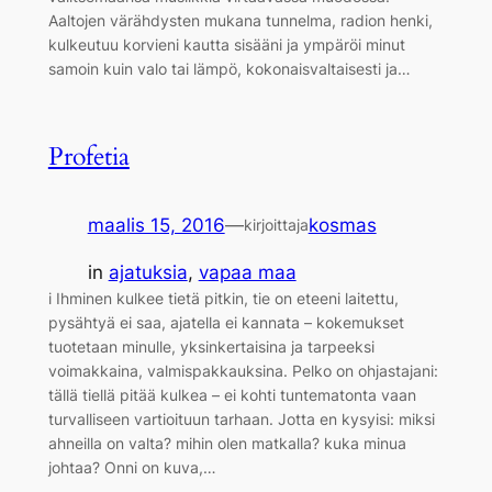
Aaltojen värähdysten mukana tunnelma, radion henki,
kulkeutuu korvieni kautta sisääni ja ympäröi minut
samoin kuin valo tai lämpö, kokonaisvaltaisesti ja…
Profetia
maalis 15, 2016
—
kosmas
kirjoittaja
in
ajatuksia
, 
vapaa maa
i Ihminen kulkee tietä pitkin, tie on eteeni laitettu,
pysähtyä ei saa, ajatella ei kannata – kokemukset
tuotetaan minulle, yksinkertaisina ja tarpeeksi
voimakkaina, valmispakkauksina. Pelko on ohjastajani:
tällä tiellä pitää kulkea – ei kohti tuntematonta vaan
turvalliseen vartioituun tarhaan. Jotta en kysyisi: miksi
ahneilla on valta? mihin olen matkalla? kuka minua
johtaa? Onni on kuva,…