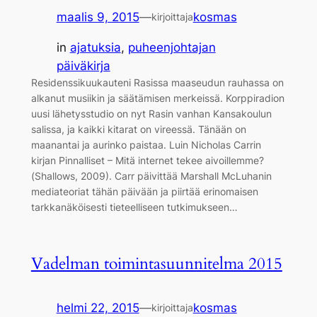
maalis 9, 2015
—
kosmas
kirjoittaja
in
ajatuksia
, 
puheenjohtajan
päiväkirja
Residenssikuukauteni Rasissa maaseudun rauhassa on
alkanut musiikin ja säätämisen merkeissä. Korppiradion
uusi lähetysstudio on nyt Rasin vanhan Kansakoulun
salissa, ja kaikki kitarat on vireessä. Tänään on
maanantai ja aurinko paistaa. Luin Nicholas Carrin
kirjan Pinnalliset – Mitä internet tekee aivoillemme?
(Shallows, 2009). Carr päivittää Marshall McLuhanin
mediateoriat tähän päivään ja piirtää erinomaisen
tarkkanäköisesti tieteelliseen tutkimukseen…
Vadelman toimintasuunnitelma 2015
helmi 22, 2015
—
kosmas
kirjoittaja