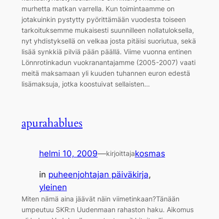
murhetta matkan varrella. Kun toimintaamme on
jotakuinkin pystytty pyörittämään vuodesta toiseen
tarkoituksemme mukaisesti suunnilleen nollatuloksella,
nyt yhdistyksellä on velkaa josta pitäisi suoriutua, sekä
lisää synkkiä pilviä pään päällä. Viime vuonna entinen
Lönnrotinkadun vuokranantajamme (2005-2007) vaati
meitä maksamaan yli kuuden tuhannen euron edestä
lisämaksuja, jotka koostuivat sellaisten…
apurahablues
helmi 10, 2009
—
kosmas
kirjoittaja
in
puheenjohtajan päiväkirja
, 
yleinen
Miten nämä aina jäävät näin viimetinkaan?Tänään
umpeutuu SKR:n Uudenmaan rahaston haku. Aikomus