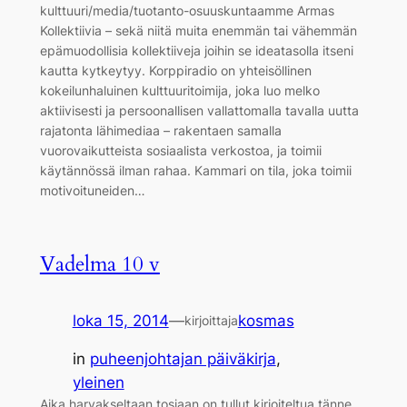
kulttuuri/media/tuotanto-osuuskuntaamme Armas
Kollektiivia – sekä niitä muita enemmän tai vähemmän
epämuodollisia kollektiiveja joihin se ideatasolla itseni
kautta kytkeytyy. Korppiradio on yhteisöllinen
kokeilunhaluinen kulttuuritoimija, joka luo melko
aktiivisesti ja persoonallisen vallattomalla tavalla uutta
rajatonta lähimediaa – rakentaen samalla
vuorovaikutteista sosiaalista verkostoa, ja toimii
käytännössä ilman rahaa. Kammari on tila, joka toimii
motivoituneiden…
Vadelma 10 v
loka 15, 2014
—
kosmas
kirjoittaja
in
puheenjohtajan päiväkirja
, 
yleinen
Aika harvakseltaan tosiaan on tullut kirjoiteltua tänne