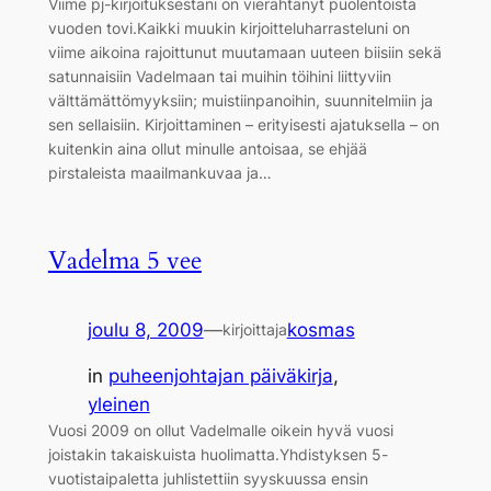
Viime pj-kirjoituksestani on vierähtänyt puolentoista
vuoden tovi.Kaikki muukin kirjoitteluharrasteluni on
viime aikoina rajoittunut muutamaan uuteen biisiin sekä
satunnaisiin Vadelmaan tai muihin töihini liittyviin
välttämättömyyksiin; muistiinpanoihin, suunnitelmiin ja
sen sellaisiin. Kirjoittaminen – erityisesti ajatuksella – on
kuitenkin aina ollut minulle antoisaa, se ehjää
pirstaleista maailmankuvaa ja…
Vadelma 5 vee
joulu 8, 2009
—
kosmas
kirjoittaja
in
puheenjohtajan päiväkirja
, 
yleinen
Vuosi 2009 on ollut Vadelmalle oikein hyvä vuosi
joistakin takaiskuista huolimatta.Yhdistyksen 5-
vuotistaipaletta juhlistettiin syyskuussa ensin