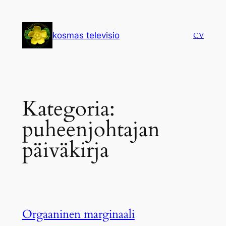
Siirry
sisältöön
kosmas televisio
CV
Kategoria:
puheenjohtajan
päiväkirja
Orgaaninen marginaali