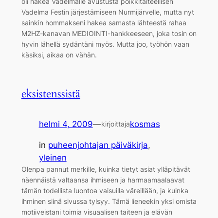
oli hakea Vadelmalle avustusta poikkitaiteellisen
Vadelma Festin järjestämiseen Nurmijärvelle, mutta nyt
sainkin hommakseni hakea samasta lähteestä rahaa
M2HZ-kanavan MEDIOINTI-hankkeeseen, joka tosin on
hyvin lähellä sydäntäni myös. Mutta joo, työhön vaan
käsiksi, aikaa on vähän.
eksistenssistä
helmi 4, 2009
—
kosmas
kirjoittaja
in
puheenjohtajan päiväkirja
, 
yleinen
Olenpa pannut merkille, kuinka tietyt asiat ylläpitävät
näennäistä valtaansa ihmiseen ja harmaamaalaavat
tämän todellista luontoa vaisuilla väreillään, ja kuinka
ihminen siinä sivussa tylsyy. Tämä lieneekin yksi omista
motiiveistani toimia visuaalisen taiteen ja elävän