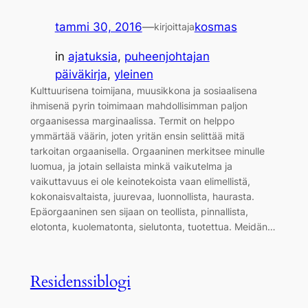
tammi 30, 2016
—
kosmas
kirjoittaja
in
ajatuksia
, 
puheenjohtajan
päiväkirja
, 
yleinen
Kulttuurisena toimijana, muusikkona ja sosiaalisena
ihmisenä pyrin toimimaan mahdollisimman paljon
orgaanisessa marginaalissa. Termit on helppo
ymmärtää väärin, joten yritän ensin selittää mitä
tarkoitan orgaanisella. Orgaaninen merkitsee minulle
luomua, ja jotain sellaista minkä vaikutelma ja
vaikuttavuus ei ole keinotekoista vaan elimellistä,
kokonaisvaltaista, juurevaa, luonnollista, haurasta.
Epäorgaaninen sen sijaan on teollista, pinnallista,
elotonta, kuolematonta, sielutonta, tuotettua. Meidän…
Residenssiblogi