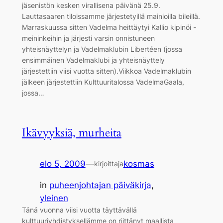
jäsenistön kesken virallisena päivänä 25.9.
Lauttasaaren tiloissamme järjestetyillä mainioilla bileillä.
Marraskuussa sitten Vadelma heittäytyi Kallio kipinöi -
meininkeihin ja järjesti varsin onnistuneen
yhteisnäyttelyn ja Vadelmaklubin Libertéen (jossa
ensimmäinen Vadelmaklubi ja yhteisnäyttely
järjestettiin viisi vuotta sitten).Viikkoa Vadelmaklubin
jälkeen järjestettiin Kulttuuritalossa VadelmaGaala,
jossa…
Ikävyyksiä, murheita
elo 5, 2009
—
kosmas
kirjoittaja
in
puheenjohtajan päiväkirja
, 
yleinen
Tänä vuonna viisi vuotta täyttävällä
kulttuuriyhdistyksellämme on riittänyt maallista