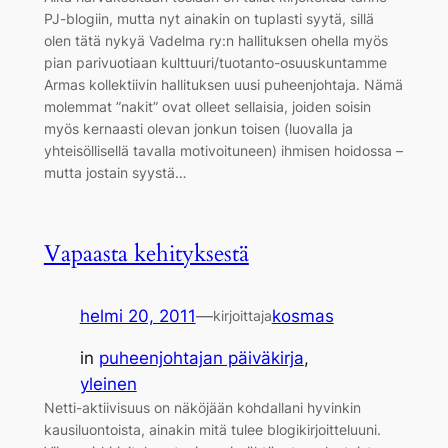
PJ-blogiin, mutta nyt ainakin on tuplasti syytä, sillä
olen tätä nykyä Vadelma ry:n hallituksen ohella myös
pian parivuotiaan kulttuuri/tuotanto-osuuskuntamme
Armas kollektiivin hallituksen uusi puheenjohtaja. Nämä
molemmat ”nakit” ovat olleet sellaisia, joiden soisin
myös kernaasti olevan jonkun toisen (luovalla ja
yhteisöllisellä tavalla motivoituneen) ihmisen hoidossa –
mutta jostain syystä…
Vapaasta kehityksestä
helmi 20, 2011
—
kosmas
kirjoittaja
in
puheenjohtajan päiväkirja
, 
yleinen
Netti-aktiivisuus on näköjään kohdallani hyvinkin
kausiluontoista, ainakin mitä tulee blogikirjoitteluuni.