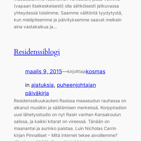
(vapaan itsekeskeisesti) olla sähköisesti jatkuvassa
yhteydessä toisiimme. Saamme välitöntä tyydytystä,
kun mielipiteemme ja päivityksemme saavat melkein
aina vastakaikua ja…
Residenssiblogi
maalis 9, 2015
—
kosmas
kirjoittaja
in
ajatuksia
, 
puheenjohtajan
päiväkirja
Residenssikuukauteni Rasissa maaseudun rauhassa on
alkanut musiikin ja säätämisen merkeissä. Korppiradion
uusi lähetysstudio on nyt Rasin vanhan Kansakoulun
salissa, ja kaikki kitarat on vireessä. Tänään on
maanantai ja aurinko paistaa. Luin Nicholas Carrin
kirjan Pinnalliset – Mitä internet tekee aivoillemme?