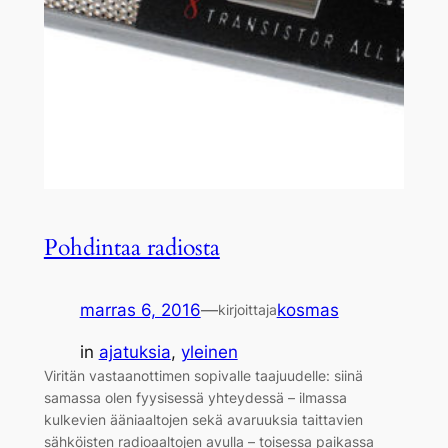
Pohdintaa radiosta
marras 6, 2016
—
kosmas
kirjoittaja
in
ajatuksia
, 
yleinen
Viritän vastaanottimen sopivalle taajuudelle: siinä
samassa olen fyysisessä yhteydessä – ilmassa
kulkevien ääniaaltojen sekä avaruuksia taittavien
sähköisten radioaaltojen avulla – toisessa paikassa