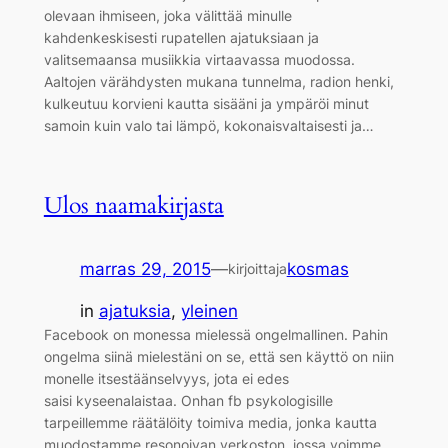
olevaan ihmiseen, joka välittää minulle
kahdenkeskisesti rupatellen ajatuksiaan ja
valitsemaansa musiikkia virtaavassa muodossa.
Aaltojen värähdysten mukana tunnelma, radion henki,
kulkeutuu korvieni kautta sisääni ja ympäröi minut
samoin kuin valo tai lämpö, kokonaisvaltaisesti ja…
Ulos naamakirjasta
marras 29, 2015
—
kosmas
kirjoittaja
in
ajatuksia
, 
yleinen
Facebook on monessa mielessä ongelmallinen. Pahin
ongelma siinä mielestäni on se, että sen käyttö on niin
monelle itsestäänselvyys, jota ei edes
saisi kyseenalaistaa. Onhan fb psykologisille
tarpeillemme räätälöity toimiva media, jonka kautta
muodostamme resonoivan verkoston, jossa voimme