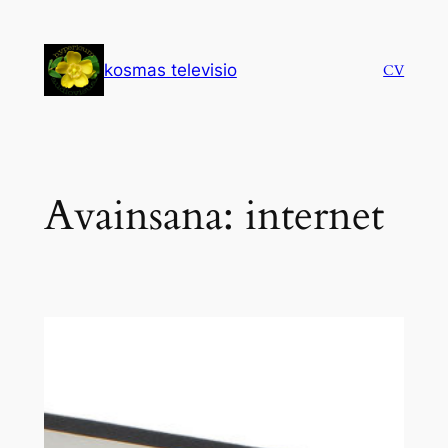
Siirry
sisältöön
kosmas televisio
CV
Avainsana:
internet