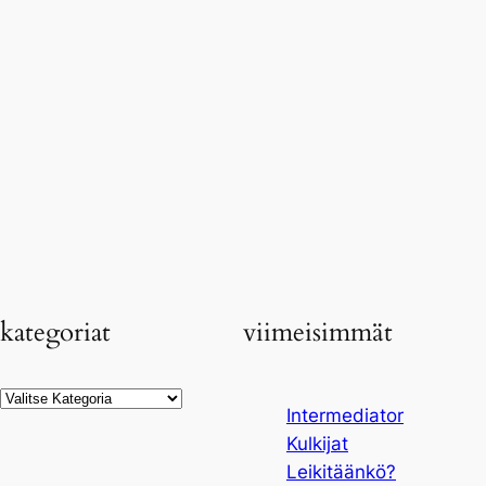
kategoriat
viimeisimmät
Kategoriat
Intermediator
Kulkijat
Leikitäänkö?