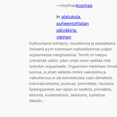
—
kosmas
kirjoittaja
in
ajatuksia
, 
puheenjohtajan
päiväkirja
, 
yleinen
Kulttuurisena toimijana, muusikkona ja sosiaalisena
ihmisenä pyrin toimimaan mahdollisimman paljon
orgaanisessa marginaalissa. Termit on helppo
ymmärtää väärin, joten yritän ensin selittää mitä
tarkoitan orgaanisella. Orgaaninen merkitsee minull
luomua, ja jotain sellaista minkä vaikutelma ja
vaikuttavuus ei ole keinotekoista vaan elimellistä,
kokonaisvaltaista, juurevaa, luonnollista, haurasta.
Epäorgaaninen sen sijaan on teollista, pinnallista,
elotonta, kuolematonta, sielutonta, tuotettua.
Meidän…