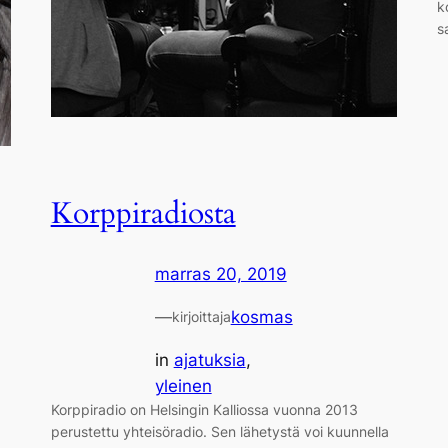
k
s
Korppiradiosta
marras 20, 2019
—
kosmas
kirjoittaja
in
ajatuksia
, 
yleinen
Korppiradio on Helsingin Kalliossa vuonna 2013
perustettu yhteisöradio. Sen lähetystä voi kuunnella