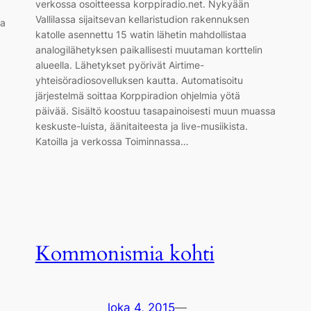
verkossa osoitteessa korppiradio.net. Nykyään
Vallilassa sijaitsevan kellaristudion rakennuksen
ta
katolle asennettu 15 watin lähetin mahdollistaa
analogilähetyksen paikallisesti muutaman korttelin
alueella. Lähetykset pyörivät Airtime-
yhteisöradiosovelluksen kautta. Automatisoitu
järjestelmä soittaa Korppiradion ohjelmia yötä
päivää. Sisältö koostuu tasapainoisesti muun muassa
keskuste-luista, äänitaiteesta ja live-musiikista.
Katoilla ja verkossa Toiminnassa…
Kommonismia kohti
loka 4, 2015
—