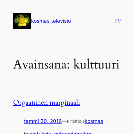
Siirry
sisältöön
kosmas televisio
CV
Avainsana:
kulttuuri
Orgaaninen marginaali
tammi 30, 2016
—
kosmas
kirjoittaja
in
ajatuksia
, 
puheenjohtajan