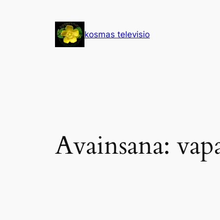
Siirry
sisältöön
kosmas televisio
Avainsana:
vap