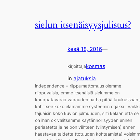
sielun itsenäisyysjulistus?
kesä 18, 2016
—
kosmas
kirjoittaja
in
ajatuksia
independence = riippumattomuus olemme
riippuvaisia, emme itsenäisiä sielumme on
kauppatavaraa vapauden harha pitää koukussaan 
kahlitsee koko elämämme systeemin orjaksi : vaikk
tajuaisin koko kuvion julmuuden, silti kelaan että se
on ihan ok valitsemme käytännöllisyyden ennen
periaatetta ja helpon viihteen (viihtymisen) ennen
haastavaa taidetta (totuuden kohtaamista) voisim