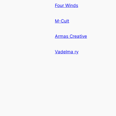
Four Winds
M-Cult
Armas Creative
Vadelma ry