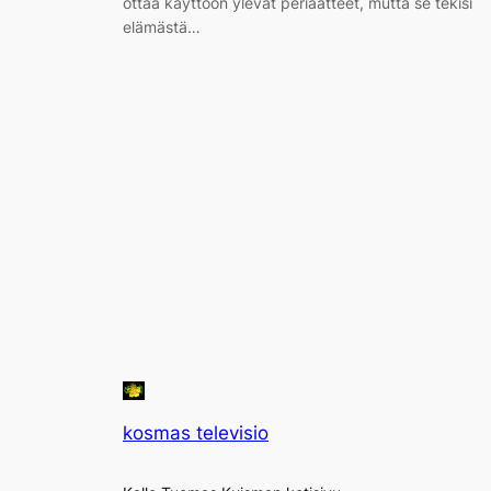
ottaa käyttöön ylevät periaatteet, mutta se tekisi
elämästä…
kosmas televisio