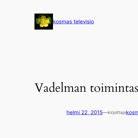
Siirry
sisältöön
kosmas televisio
Vadelman toiminta
helmi 22, 2015
—
kos
kirjoittaja