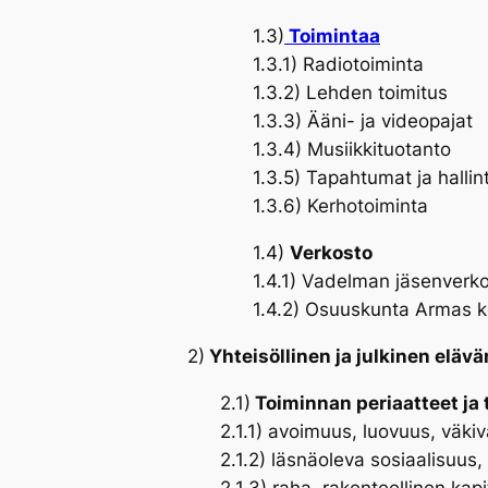
1.3)
Toimintaa
1.3.1) Radiotoiminta
1.3.2) Lehden toimitus
1.3.3) Ääni- ja videopajat
1.3.4) Musiikkituotanto
1.3.5) Tapahtumat ja hallin
1.3.6) Kerhotoiminta
1.4)
Verkosto
1.4.1) Vadelman jäsenverk
1.4.2) Osuuskunta Armas kol
2)
Yhteisöllinen ja julkinen elävä
2.1)
Toiminnan periaatteet ja 
2.1.1) avoimuus, luovuus, väki
2.1.2) läsnäoleva sosiaalisuus
2.1.3) raha, rakenteellinen ka