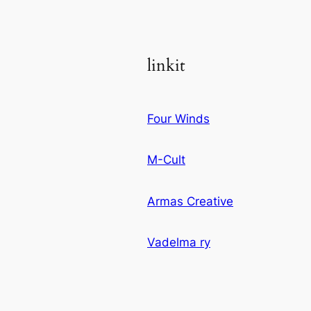
linkit
Four Winds
M-Cult
Armas Creative
Vadelma ry