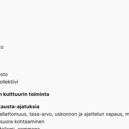
to
osto
lektiivi
n kulttuurin toiminta
tausta-ajatuksia
vallattomuus, tasa-arvo, uskonnon ja ajattelun vapaus, m
, suora kohtaaminen
pitalismi, commons