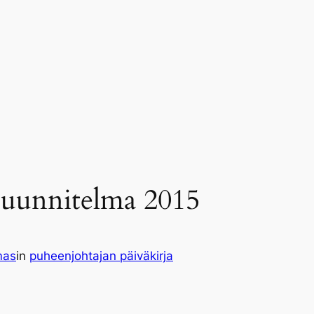
suunnitelma 2015
mas
in
puheenjohtajan päiväkirja