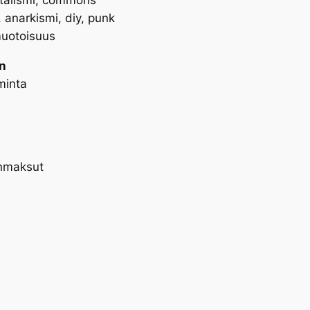
 anarkismi, diy, punk
imuotoisuus
n
minta
a
enmaksut